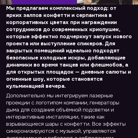
Мы предлагаем комплексный подход: от
Обратный звонок
ярких залпов конфетти и серпантина в
Ваш телефон
*
корпоративных цветах при награждении
сотрудников до современных криопушек,
которые эффектно подчеркнут запуск нового
проекта или выступление спикеров. Для
Ваш email
*
закрытых помещений идеально подходят
безопасные холодные искры, добавляющие
динамики во время танцев или флешмобов, а
для открытых площадок — дневные салюты и
Ваш комментарий
огненные шоу, которые становятся
кульминацией вечера.
Дополнительно мы интегрируем лазерные
проекции с логотипом компании, генераторы
дыма для создания объёмной подсветки и
интерактивные инсталляции, такие как
взрывающиеся шары с конфетти. Все эффекты
Согласие на обработку персональных данных
синхронизируются с музыкой, управляются