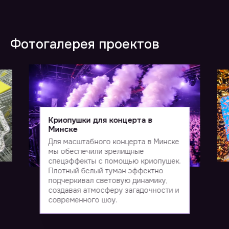
Фотогалерея проектов
Криопушки для концерта в
Минске
Для масштабного концерта в Минске
мы обеспечили зрелищные
спецэффекты с помощью криопушек.
Плотный белый туман эффектно
подчеркивал световую динамику,
создавая атмосферу загадочности и
современного шоу.